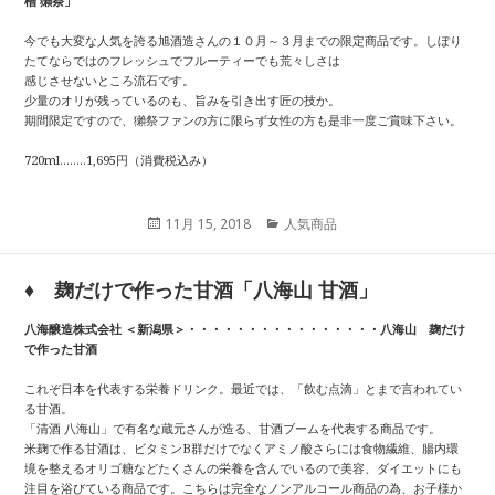
槽 獺祭」
今でも大変な人気を誇る旭酒造さんの１０月～３月までの限定商品です。しぼり
たてならではのフレッシュでフルーティーでも荒々しさは
感じさせないところ流石です。
少量のオリが残っているのも、旨みを引き出す匠の技か。
期間限定ですので、獺祭ファンの方に限らず女性の方も是非一度ご賞味下さい。
720ml……..1,695円（消費税込み）
投
11月 15, 2018
カ
人気商品
稿
テ
日:
ゴ
リ
♦︎ 麹だけで作った甘酒「八海山 甘酒」
ー
八海醸造株式会社 ＜新潟県＞・・・・・・・・・・・・・・・・八海山 麹だけ
で作った甘酒
これぞ日本を代表する栄養ドリンク。最近では、「飲む点滴」とまで言われてい
る甘酒。
「清酒 八海山」で有名な蔵元さんが造る、甘酒ブームを代表する商品です。
米麹で作る甘酒は、ビタミンB群だけでなくアミノ酸さらには食物繊維、腸内環
境を整えるオリゴ糖などたくさんの栄養を含んでいるので美容、ダイエットにも
注目を浴びている商品です。こちらは完全なノンアルコール商品の為、お子様か