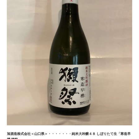
旭酒造株式会社＜山口県＞・・・・・・・純米大吟醸４８ しぼりたて生「寒造早