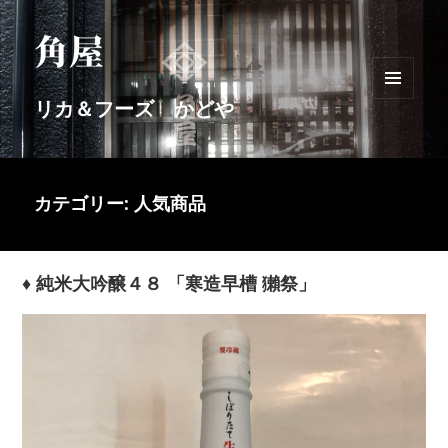
リカ＆フーズ かどや
メニュ
ーとウ
ィジェ
ット
カテゴリー: 人気商品
♦ 純米大吟醸４８ 「寒造早槽 獺祭」