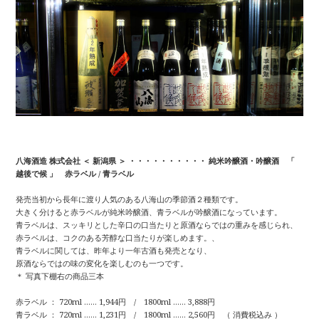
八海酒造 株式会社 ＜ 新潟県 ＞ ・・・・・・・・・・ 純米吟醸酒・吟醸酒 「
越後で候 」 赤ラベル / 青ラベル
発売当初から長年に渡り人気のある八海山の季節酒２種類です。
大きく分けると赤ラベルが純米吟醸酒、青ラベルが吟醸酒になっています。
青ラベルは、スッキリとした辛口の口当たりと原酒ならではの重みを感じられ、
赤ラベルは、コクのある芳醇な口当たりが楽しめます。、
青ラベルに関しては、昨年より一年古酒も発売となり、
原酒ならではの味の変化を楽しむのも一つです。
＊ 写真下棚右の商品三本
赤ラベル ： 720ml …… 1,944円 / 1800ml …… 3,888円
青ラベル ： 720ml …… 1,231円 / 1800ml …… 2,560円 （ 消費税込み ）