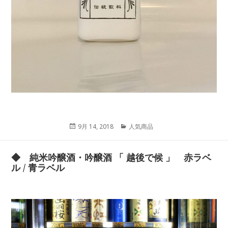
投
9月 14, 2018
カ
人気商品
稿
テ
日:
ゴ
リ
◆ 純米吟醸酒・吟醸酒 「 越後で候 」 赤ラベ
ー
ル / 青ラベル