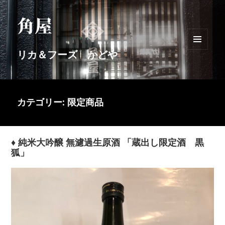
リカ＆フーズ かどや
メニュ
ーとウ
ィジェ
ット
カテゴリー: 限定商品
♦ 純米大吟醸 無濾過生原酒 「蔵出し限定酒 黒
狐」