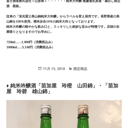
冨士酒造株式会社＜山形県＞・・・・・・純米大吟醸 無濾過生原酒「蔵出し限定
酒 黒狐」
従来の「栄光冨士美山錦純米大吟醸」からラベルを変え発売です。長野県産の美
山錦を100％使用。精米歩合50％の純米大吟となっております。
純米大吟醸の軽やかな飲み口と、スッキリした絶妙な旨みが特徴です。店頭の在
庫限りとなりますのでお早めに。
720ml……1,800円（消費税込み）
1800ml…..3,240円（消費税込み）
投
11月 15, 2018
カ
限定商品
稿
テ
日:
ゴ
リ
♦ 純米吟醸酒「苗加屋 玲橙 山田錦」・「苗加
ー
屋 玲碧 雄山錦」