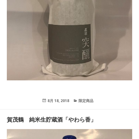
投
8月 18, 2018
カ
限定商品
稿
テ
日:
ゴ
リ
賀茂鶴 純米生貯蔵酒「やわら香」
ー