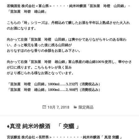
若鶴酒造 株式会社＜富山県＞・・・・・純米吟醸酒「苗加屋 玲橙 山田錦」・
「苗加屋 玲碧 雄山錦」
こちらの「玲」シリーズは、丹精込めて醸したお酒を半年以上熟成させた火入れ
のお酒になります。
向かって左側「苗加屋 玲橙 山田錦」は爽やかでありながらキレのある味わ
い、さっと喉元を通った後に残る山田錦が
おりなすほのかな香りの余韻をお楽しみ下さい。
向かって右側「苗加屋 玲碧 雄山錦」富山県産の雄山錦100％使用し、華やかさ
が口に残ります。こちらもキレが良く旨み
がより感じられる様なお酒となっています。
「苗加屋 玲橙 山田錦」1800ml……3,232円（消費税込み）
「苗加屋 玲碧 雄山錦」1800ml……2,908円（消費税込み）
投
10月 7, 2018
カ
限定商品
稿
テ
日:
ゴ
リ
♦真澄 純米吟醸酒 「 突釃 」
ー
宮坂醸造 株式会社＜長野県＞・・・・・・・・・純米吟醸酒「 真澄 突釃 」