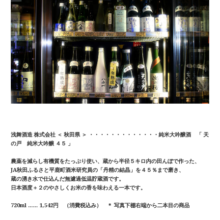
浅舞酒造 株式会社 ＜ 秋田県 ＞ ・・・・・・・・・・・・・純米大吟醸酒 「 天
の戸 純米大吟醸 ４５ 」
農薬を減らし有機質をたっぷり使い、蔵から半径５キロ内の田んぼで作った、
JA秋田ふるさと平鹿町酒米研究員の「丹精の結晶」を４５％まで磨き、
蔵の湧き水で仕込んだ無濾過低温貯蔵酒です。
日本酒度＋２のやさしくお米の香を味わえる一本です。
720ml …… 1,542円 （消費税込み） ＊ 写真下棚右端から二本目の商品