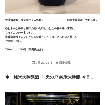
賀茂鶴酒造 株式会社＜広島県＞・・・・・・・・・純米生貯蔵酒「やわら香」
やわらかな香りと酸味の効いた味わいはこの夏の暑い季節に
もってこいの一本です。
生貯蔵酒特有のフレッシュな味と、さっぱりとしたのど越しを
ご堪能下さい。
720ml…….1080円（消費税込み）
投
7月 20, 2018
カ
限定商品
稿
テ
日:
ゴ
リ
◆ 純米大吟醸酒 「 天の戸 純米大吟醸 ４５ 」
ー